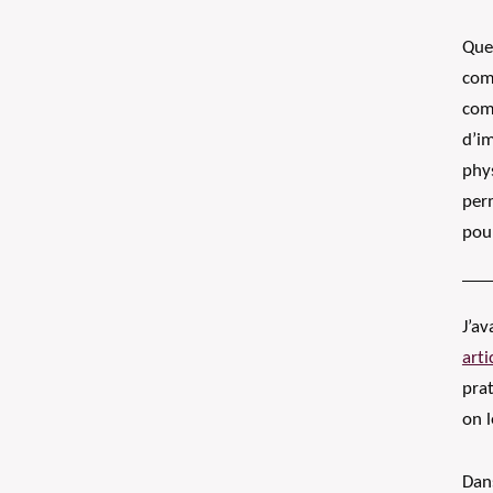
Que 
com
comm
d’im
phys
per
pour
J’av
arti
pra
on l
Dans