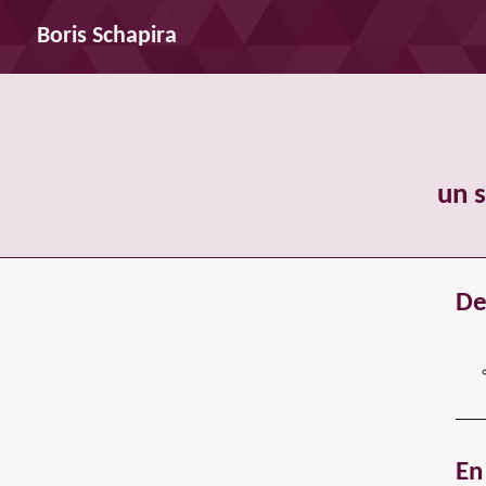
Boris Schapira
un 
De 
En