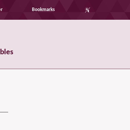
Auto Mode
er
Bookmarks
bles