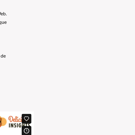
Web.
 que
 de