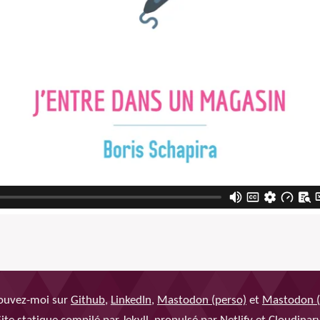
ouvez-moi sur
Github
,
LinkedIn
,
Mastodon (perso)
et
Mastodon (