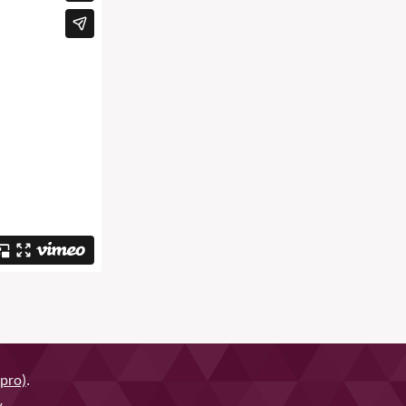
pro)
.