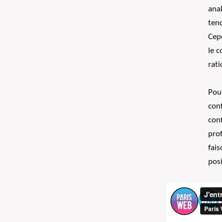
ana
ten
Cepe
le 
rati
Pou
conf
con
pro
fais
posi