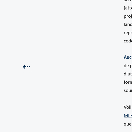
(att
proj
lanc
repr
cod
Auc
Précédent :
⇠
de 
d’ut
form
sour
Voil
Mits
que 