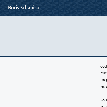
Boris Schapira
Cod
Micr
les 
les 
Pou
au m