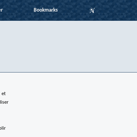
Auto Mode
er
Bookmarks
 et
liser
lir