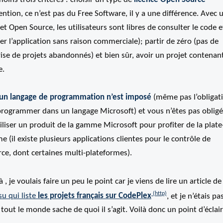
ention, ce n’est pas du Free Software, il y a une différence. Avec 
et Open Source, les utilisateurs sont libres de consulter le code e
er l’application sans raison commerciale); partir de zéro (pas de
ise de projets abandonnés) et bien sûr, avoir un projet contenan
e.
un langage de programmation n’est imposé
(même pas l’obligat
programmer dans un langage Microsoft) et vous n’êtes pas obligé
iliser un produit de la gamme Microsoft pour profiter de la plate
e (il existe plusieurs applications clientes pour le contrôle de
ce, dont certaines multi-plateformes).
à , je voulais faire un peu le point car je viens de lire un article de
u qui liste
les projets français sur CodePlex
, et je n’étais pa
tout le monde sache de quoi il s’agit. Voilà donc un point d’éclair