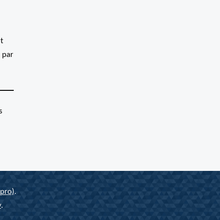
nt
 par
s
pro)
.
y
.