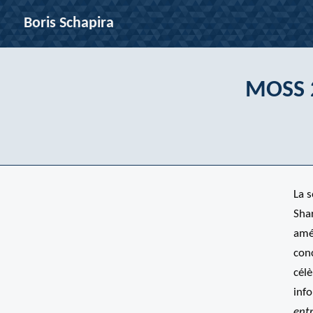
Boris Schapira
MOSS 2
La s
Sha
amé
con
cél
info
ent