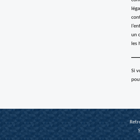
léga
cont
l’en
un 
les 
Si 
pou
Retr