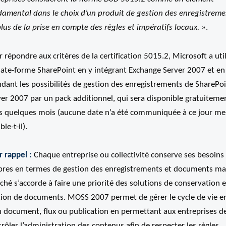
damental dans le choix d’un produit de gestion des enregistreme
lus de la prise en compte des règles et impératifs locaux. »
.
 répondre aux critères de la certification 5015.2, Microsoft a util
plate-forme SharePoint en y intégrant Exchange Server 2007 et en
dant les possibilités de gestion des enregistrements de SharePo
ver 2007 par un pack additionnel, qui sera disponible gratuiteme
s quelques mois (aucune date n’a été communiquée à ce jour me
le-t-il).
 rappel :
Chaque entreprise ou collectivité conserve ses besoins
pres en termes de gestion des enregistrements et documents mai
hé s’accorde à faire une priorité des solutions de conservation e
tion de documents. MOSS 2007 permet de gérer le cycle de vie en
n document, flux ou publication en permettant aux entreprises d
rôler l’administration des contenus afin de respecter les règles