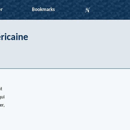
Auto Mode
er
Bookmarks
ricaine
nt
qui
er,