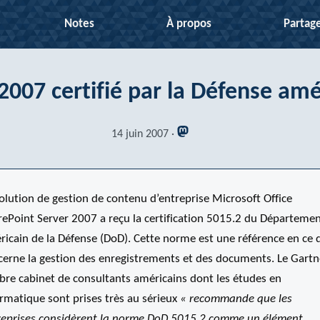
Notes
À propos
Partag
007 certifié par la Défense amé
14 juin 2007
olution de gestion de contenu d’entreprise Microsoft Office
rePoint Server 2007 a reçu la certification 5015.2 du Départeme
ricain de la Défense (DoD). Cette norme est une référence en ce 
cerne la gestion des enregistrements et des documents. Le Gartn
èbre cabinet de consultants américains dont les études en
rmatique sont prises très au sérieux
« recommande que les
reprises considèrent la norme DoD 5015.2 comme un élément