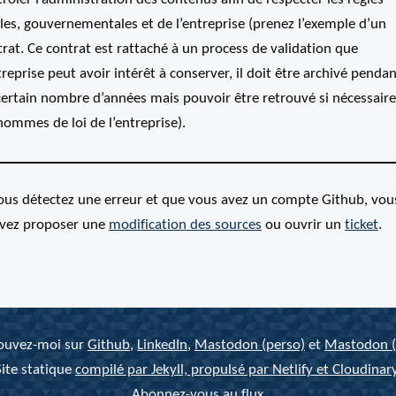
les, gouvernementales et de l’entreprise (prenez l’exemple d’un
rat. Ce contrat est rattaché à un process de validation que
treprise peut avoir intérêt à conserver, il doit être archivé penda
certain nombre d’années mais pouvoir être retrouvé si nécessaire
hommes de loi de l’entreprise).
vous détectez une erreur et que vous avez un compte Github, vou
vez proposer une
modification des
sources
ou ouvrir un
ticket
.
ouvez-moi sur
Github
,
LinkedIn
,
Mastodon (perso)
et
Mastodon (
Site statique
compilé par Jekyll, propulsé par Netlify et Cloudinar
Abonnez-vous au flux