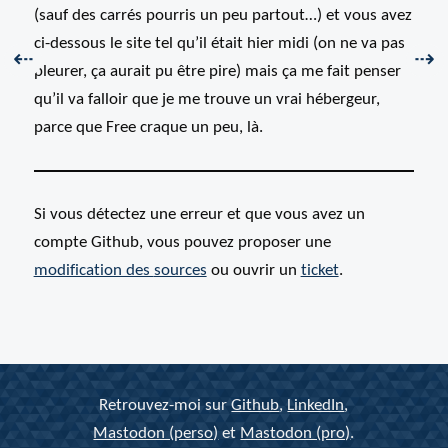
(sauf des carrés pourris un peu partout…) et vous avez
ci-dessous le site tel qu’il était hier midi (on ne va pas
Précédent :
Sui
⇠
⇢
pleurer, ça aurait pu être pire) mais ça me fait penser
qu’il va falloir que je me trouve un vrai hébergeur,
parce que Free craque un peu, là.
Si vous détectez une erreur et que vous avez un
compte Github, vous pouvez proposer une
modification des
sources
ou ouvrir un
ticket
.
Retrouvez-moi sur
Github
,
LinkedIn
,
Mastodon (perso)
et
Mastodon (pro)
.