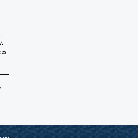
r,
 À
des
s