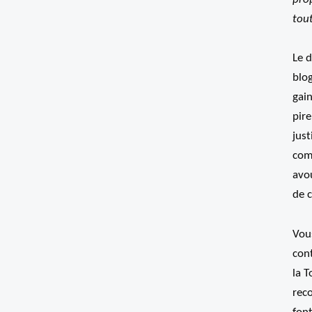
tou
Le d
blog
gain
pire
jus
com
avou
de c
Vous
con
la T
reco