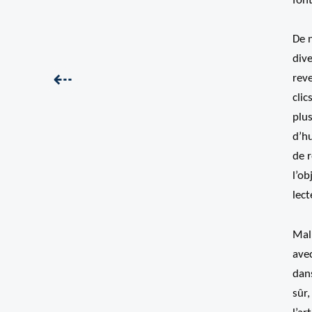
fon
De n
dive
Précédent :
⇠
reve
clic
plus
d’hu
de r
l’ob
lect
Mal
avec
dans
sûr