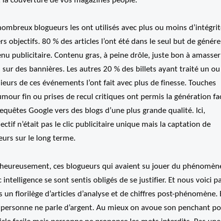
t la couverture de vos magazines people.
ombreux blogueurs les ont utilisés avec plus ou moins d’intégrit
rs objectifs. 80 % des articles l’ont été dans le seul but de génér
nu publicitaire. Contenu gras, à peine drôle, juste bon à amasser
s sur des bannières. Les autres 20 % des billets ayant traité un ou
ieurs de ces événements l’ont fait avec plus de finesse. Touches
mour fin ou prises de recul critiques ont permis la génération fac
equêtes Google vers des blogs d’une plus grande qualité. Ici,
jectif n’était pas le clic publicitaire unique mais la captation de
eurs sur le long terme.
heureusement, ces blogueurs qui avaient su jouer du phénomèn
 intelligence se sont sentis obligés de se justifier. Et nous voici pa
 un florilège d’articles d’analyse et de chiffres post-phénomène. 
, personne ne parle d’argent. Au mieux on avoue son penchant p