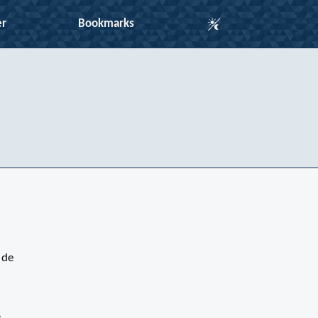
Auto Mode
er
Bookmarks
 de
e