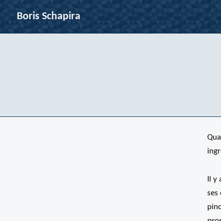
Boris Schapira
Qua
ingr
Il y
ses 
pinc
pro