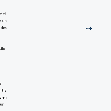
é et
er un
Suivant
⇢
 des
ile
e
rtis
Bien
our