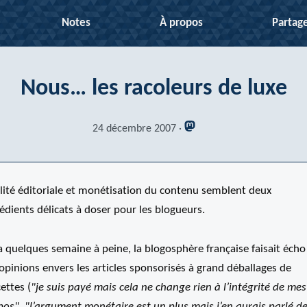
Notes
À propos
Partag
Nous… les racoleurs de luxe
24 décembre 2007
lité éditoriale et monétisation du contenu semblent deux
édients délicats à doser pour les blogueurs.
 a quelques semaine à peine, la blogosphère française faisait écho
opinions envers les articles sponsorisés à grand déballages de
ettes (
"je suis payé mais cela ne change rien à l’intégrité de mes
pos"
,
"l’argument monétaire est un plus mais j’en aurais parlé d