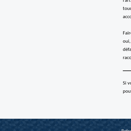
l’ar
touc
acco
Fair
oui,
déf
rac
Si 
pou