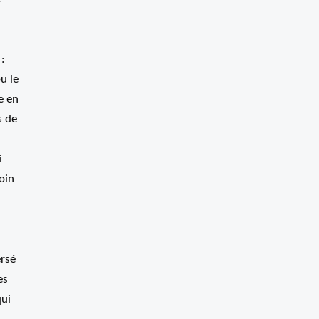
 :
u le
e en
s de
i
oin
ersé
es
qui