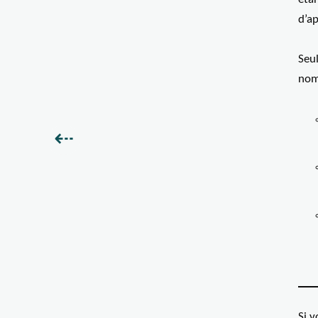
d’a
Seul
nom
Précédent :
⇠
Si 