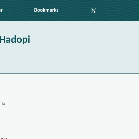
Auto Mode
er
Bookmarks
 Hadopi
 la
igée