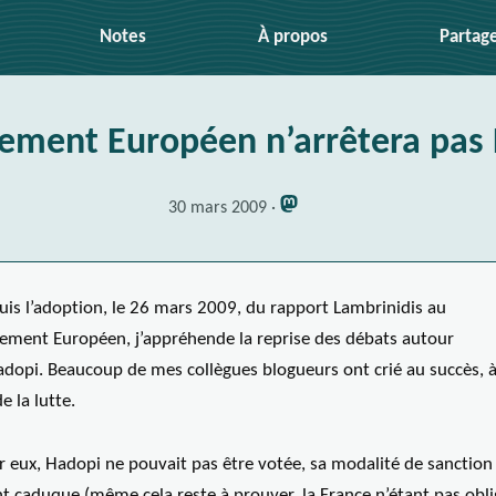
Notes
À propos
Partag
lement Européen n’arrêtera pas
30 mars 2009
uis l’adoption, le 26 mars 2009, du rapport Lambrinidis au
lement Européen, j’appréhende la reprise des débats autour
adopi. Beaucoup de mes collègues blogueurs ont crié au succès, à
de la lutte.
r eux, Hadopi ne pouvait pas être votée, sa modalité de sanction
t caduque (même cela reste à prouver, la France n’étant pas obl