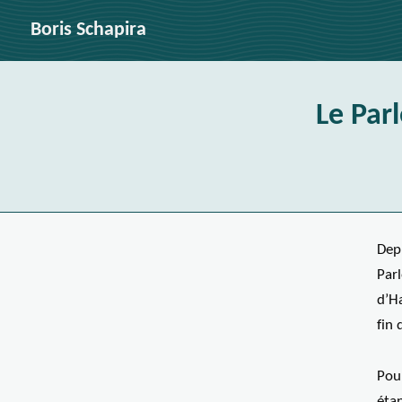
Boris Schapira
Le Par
Dep
Par
d’H
fin 
Pou
étan