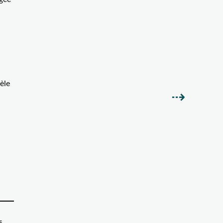
èle
Suivant
⇢
s