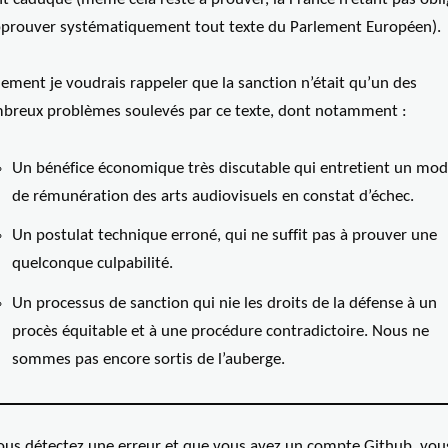
pprouver systématiquement tout texte du Parlement Européen).
ement je voudrais rappeler que la sanction n’était qu’un des
breux problèmes soulevés par ce texte, dont notamment :
Un bénéfice économique très discutable qui entretient un mod
de rémunération des arts audiovisuels en constat d’échec.
Un postulat technique erroné, qui ne suffit pas à prouver une
quelconque culpabilité.
Un processus de sanction qui nie les droits de la défense à un
procès équitable et à une procédure contradictoire. Nous ne
sommes pas encore sortis de l’auberge.
vous détectez une erreur et que vous avez un compte Github, vou