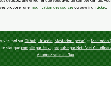
vous détectez une erreur et que vous avez un compte Github, vou
vez proposer une
modification des
sources
ou ouvrir un
ticket
.
ouvez-moi sur
Github
,
LinkedIn
,
Mastodon (perso)
et
Mastodon (
Site statique
compilé par Jekyll, propulsé par Netlify et Cloudinar
Abonnez-vous au flux