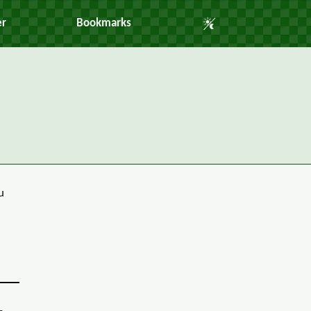
Auto Mode
er
Bookmarks
u