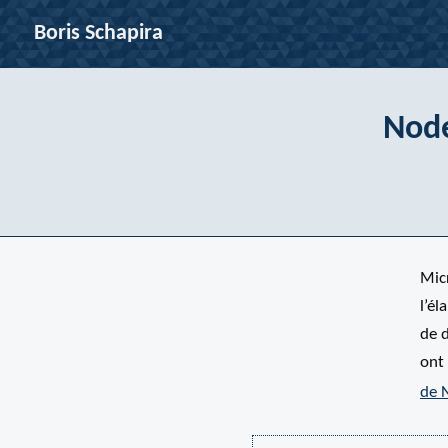
Boris Schapira
Node
Micr
l’é
de 
ont
de 