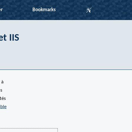
Auto Mode
er
Bookmarks
t IIS
 à
is
tés
able