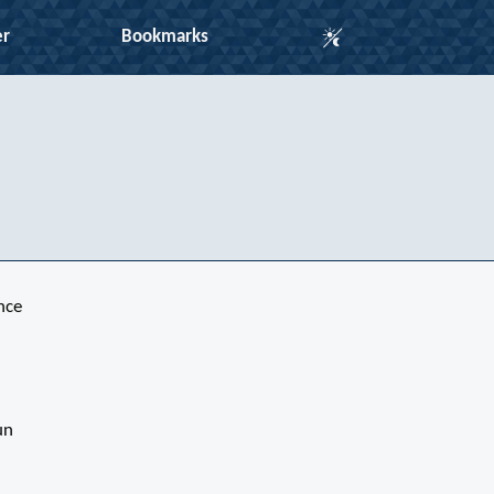
Auto Mode
er
Bookmarks
nce
un