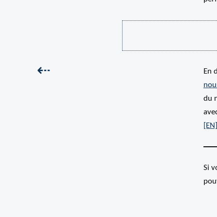
Précédent :
⇠
En 
nou
du n
ave
[EN
Si 
pou