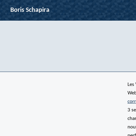
Boris Schapira
Les
Web
cor
3 s
char
nou
per