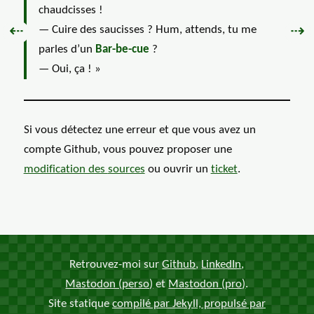
chaudcisses !
Précédent :
Sui
⇠
⇢
— Cuire des saucisses ? Hum, attends, tu me
parles d’un
Bar-be-cue
?
— Oui, ça ! »
Si vous détectez une erreur et que vous avez un
compte Github, vous pouvez proposer une
modification des
sources
ou ouvrir un
ticket
.
Retrouvez-moi sur
Github
,
LinkedIn
,
Mastodon (perso)
et
Mastodon (pro)
.
Site statique
compilé par Jekyll, propulsé par