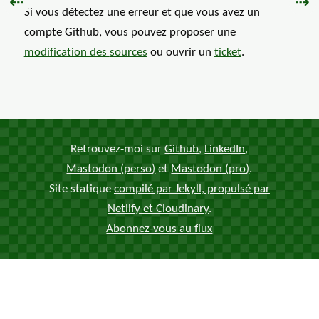
Précédent :
Sui
⇠
⇢
Si vous détectez une erreur et que vous avez un
compte Github, vous pouvez proposer une
modification des
sources
ou ouvrir un
ticket
.
Retrouvez-moi sur
Github
,
LinkedIn
,
Mastodon (perso)
et
Mastodon (pro)
.
Site statique
compilé par Jekyll, propulsé par
Netlify et Cloudinary
.
Abonnez-vous au flux