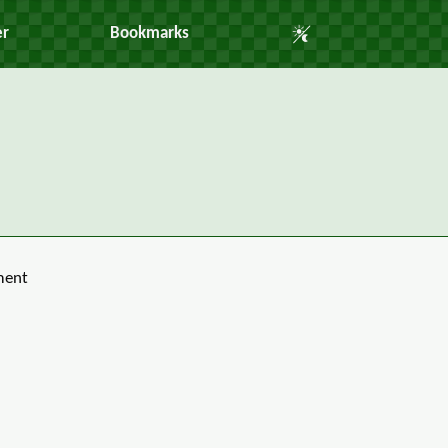
Auto Mode
er
Bookmarks
ment