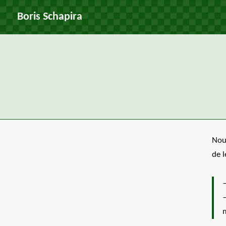
Boris Schapira
Nou
de l
—