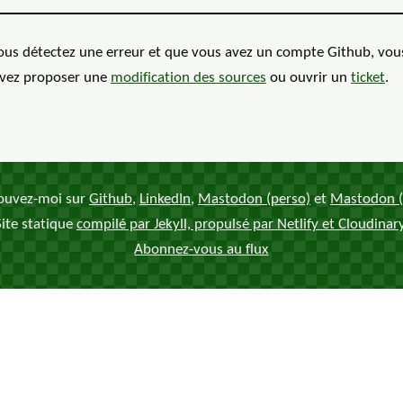
vous détectez une erreur et que vous avez un compte Github, vou
vez proposer une
modification des
sources
ou ouvrir un
ticket
.
ouvez-moi sur
Github
,
LinkedIn
,
Mastodon (perso)
et
Mastodon (
Site statique
compilé par Jekyll, propulsé par Netlify et Cloudinar
Abonnez-vous au flux