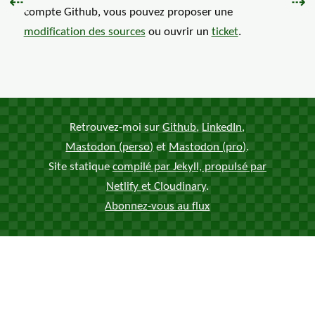
Précédent :
Sui
⇠
⇢
compte Github, vous pouvez proposer une
modification des
sources
ou ouvrir un
ticket
.
Retrouvez-moi sur
Github
,
LinkedIn
,
Mastodon (perso)
et
Mastodon (pro)
.
Site statique
compilé par Jekyll, propulsé par
Netlify et Cloudinary
.
Abonnez-vous au flux