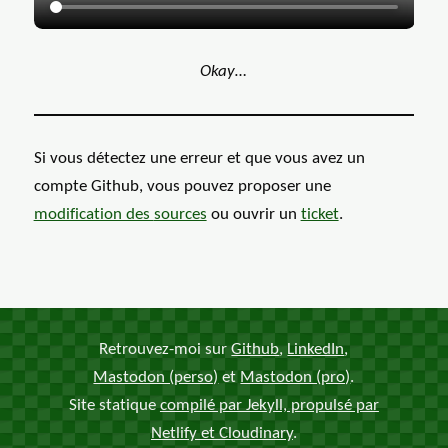
GIF: Claire Forlani dit "okay"
Okay…
Si vous détectez une erreur et que vous avez un
compte Github, vous pouvez proposer une
modification des
sources
ou ouvrir un
ticket
.
Retrouvez-moi sur
Github
,
LinkedIn
,
Mastodon (perso)
et
Mastodon (pro)
.
Site statique
compilé par Jekyll, propulsé par
Netlify et Cloudinary
.