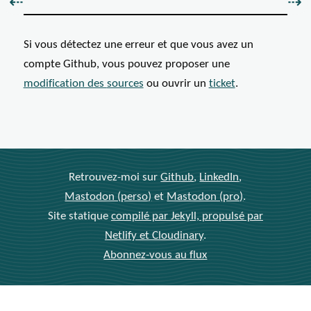
Précédent :
Sui
⇠
⇢
Si vous détectez une erreur et que vous avez un
compte Github, vous pouvez proposer une
modification des
sources
ou ouvrir un
ticket
.
Retrouvez-moi sur
Github
,
LinkedIn
,
Mastodon (perso)
et
Mastodon (pro)
.
Site statique
compilé par Jekyll, propulsé par
Netlify et Cloudinary
.
Abonnez-vous au flux