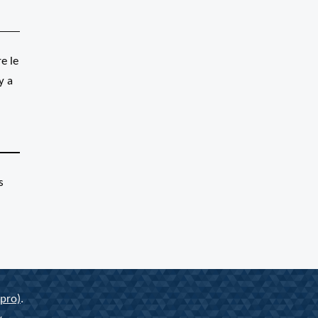
e le
y a
s
pro)
.