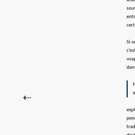
sou
ent
cert
Si 
c’es
usag
dans
N
e
Précédent :
⇠
expl
pen
trad