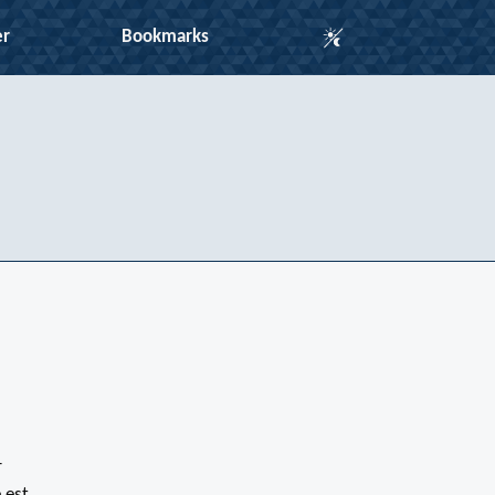
Auto Mode
er
Bookmarks
-
 est