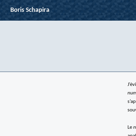
Boris Schapira
J’év
num
s’a
sou
Le
n
anal