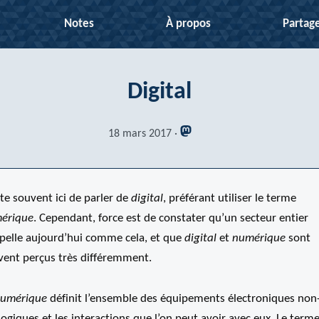
Notes
À propos
Partag
Digital
18 mars 2017
ite souvent ici de parler de
digital
, préférant utiliser le terme
érique
. Cependant, force est de constater qu’un secteur entier
ppelle aujourd’hui comme cela, et que
digital
et
numérique
sont
vent perçus très différemment.
umérique
définit l’ensemble des équipements électroniques non
ogiques et les interactions que l’on peut avoir avec eux. Le terme