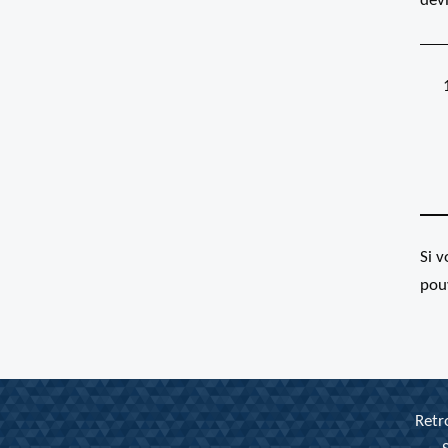
devi
Si 
pou
Retr