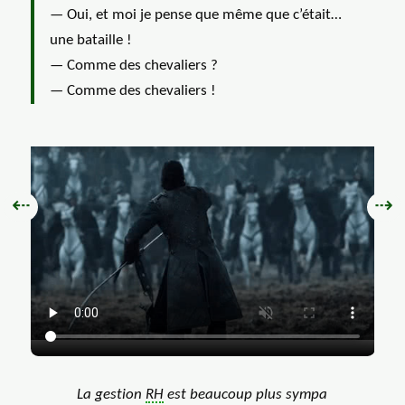
— Oui, et moi je pense que même que c’était…
une bataille !
— Comme des chevaliers ?
— Comme des chevaliers !
Précédent :
Sui
⇠
⇢
GIF: Plusieurs chevaliers en arm
La gestion
RH
est beaucoup plus sympa