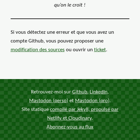
qu’on le croit !
Si vous détectez une erreur et que vous avez un
compte Github, vous pouvez proposer une
modification des
sources
ou ouvrir un
ticket
.
Retrouvez-moi sur
Github
,
LinkedIn
,
Mastodon (perso)
et
Mastodon (pro)
.
Site statique
compilé par Jekyll, propulsé par
Netlify et Cloudinary
.
Abonnez-vous au flux