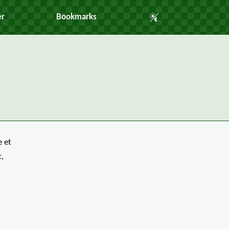
Auto Mode
er
Bookmarks
 et
,