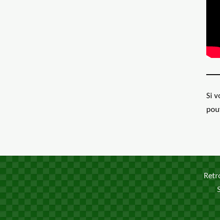
Si 
pou
Retr