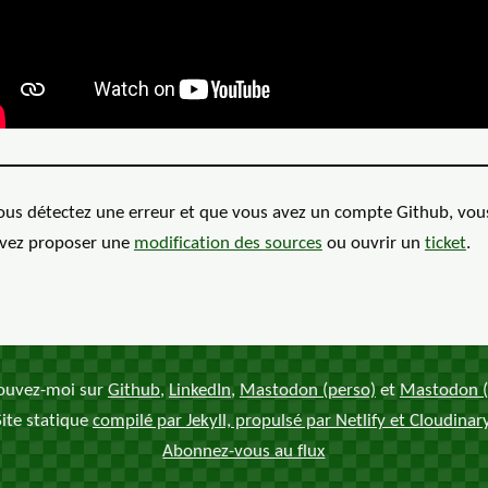
vous détectez une erreur et que vous avez un compte Github, vou
vez proposer une
modification des
sources
ou ouvrir un
ticket
.
ouvez-moi sur
Github
,
LinkedIn
,
Mastodon (perso)
et
Mastodon (
Site statique
compilé par Jekyll, propulsé par Netlify et Cloudinar
Abonnez-vous au flux