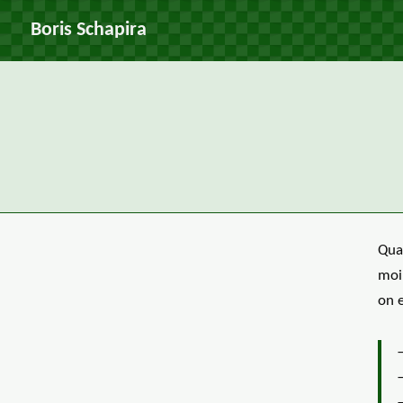
Boris Schapira
Qua
moi
on e
—