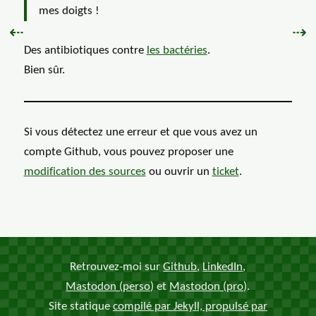
mes doigts !
Précédent :
Sui
⇠
⇢
Des antibiotiques contre
les bactéries
.
Bien sûr.
Si vous détectez une erreur et que vous avez un
compte Github, vous pouvez proposer une
modification des
sources
ou ouvrir un
ticket
.
Retrouvez-moi sur
Github
,
LinkedIn
,
Mastodon (perso)
et
Mastodon (pro)
.
Site statique
compilé par Jekyll, propulsé par