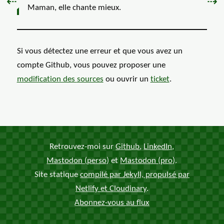
Précédent :
Sui
⇠
⇢
Maman, elle chante mieux.
Si vous détectez une erreur et que vous avez un
compte Github, vous pouvez proposer une
modification des
sources
ou ouvrir un
ticket
.
Retrouvez-moi sur
Github
,
LinkedIn
,
Mastodon (perso)
et
Mastodon (pro)
.
Site statique
compilé par Jekyll, propulsé par
Netlify et Cloudinary
.
Abonnez-vous au flux