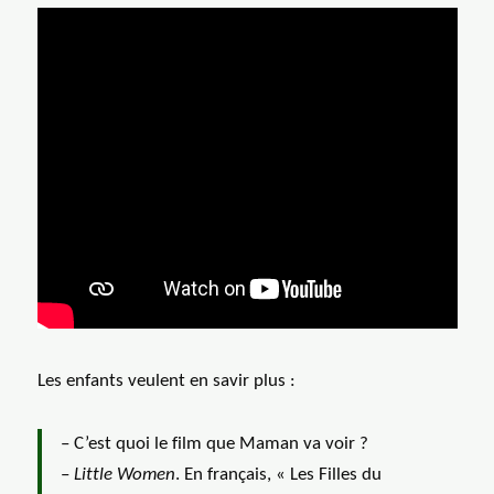
Les enfants veulent en savir plus :
– C’est quoi le film que Maman va voir ?
–
Little Women
. En français, « Les Filles du