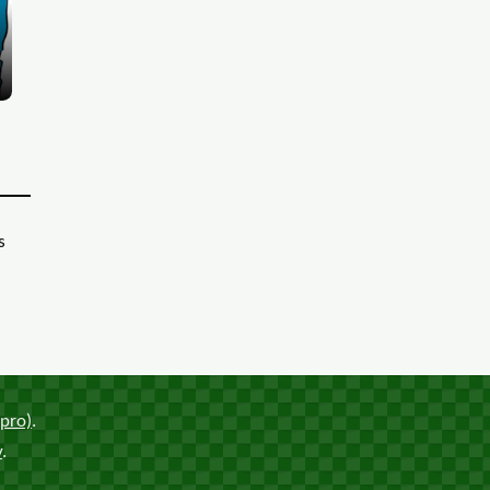
nt la pause comme pour montrer leur muscle. Derrière elles, des
s
pro)
.
y
.