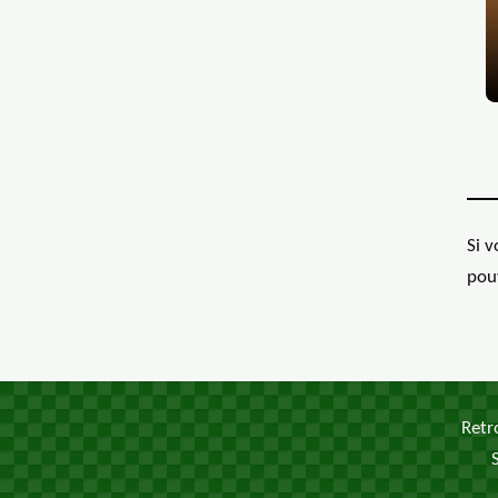
Si 
pou
Retr