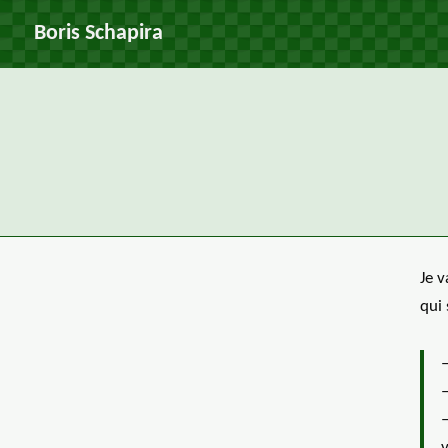
Boris Schapira
Je v
qui 
–
–
–
v