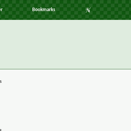
Auto Mode
er
Bookmarks
s
t