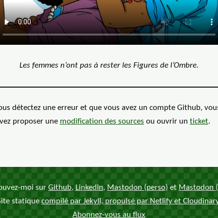
GIF: Dessin de trois femme prena
Les femmes n’ont pas à rester les Figures de l’Ombre.
vous détectez une erreur et que vous avez un compte Github, vou
vez proposer une
modification des
sources
ou ouvrir un
ticket
.
ouvez-moi sur
Github
,
LinkedIn
,
Mastodon (perso)
et
Mastodon (
Site statique
compilé par Jekyll, propulsé par Netlify et Cloudinar
Abonnez-vous au flux