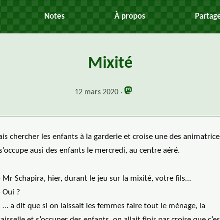
Notes
À propos
Partag
Mixité
12 mars 2020
ais chercher les enfants à la garderie et croise une des animatrice
s’occupe ausi des enfants le mercredi, au centre aéré.
 Mr Schapira, hier, durant le jeu sur la mixité, votre fils…
 Oui ?
 … a dit que si on laissait les femmes faire tout le ménage, la
aisselle et s’occuper des enfants, on allait finir par croire que c’es