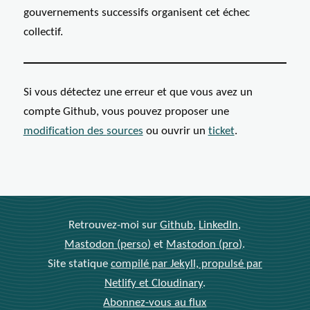
gouvernements successifs organisent cet échec
collectif.
Si vous détectez une erreur et que vous avez un
compte Github, vous pouvez proposer une
modification des
sources
ou ouvrir un
ticket
.
Retrouvez-moi sur
Github
,
LinkedIn
,
Mastodon (perso)
et
Mastodon (pro)
.
Site statique
compilé par Jekyll, propulsé par
Netlify et Cloudinary
.
Abonnez-vous au flux