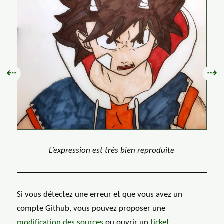
Précédent :
Sui
⇠
⇢
L’expression est très bien reproduite
Si vous détectez une erreur et que vous avez un
compte Github, vous pouvez proposer une
modification des
sources
ou ouvrir un
ticket
.