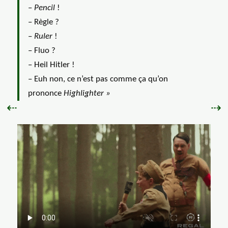
–
Pencil
!
– Règle ?
–
Ruler
!
– Fluo ?
–
Heil Hitler
!
– Euh non, ce n’est pas comme ça qu’on
prononce
Highlighter »
Précédent :
Sui
⇠
⇢