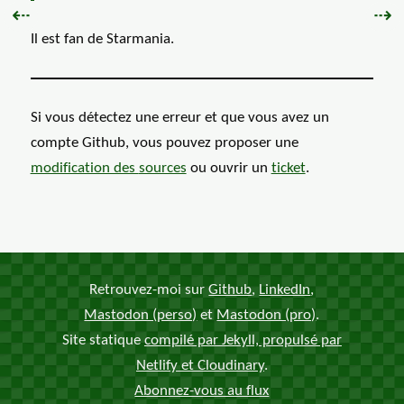
Précédent :
Sui
⇠
⇢
Il est fan de Starmania.
Si vous détectez une erreur et que vous avez un
compte Github, vous pouvez proposer une
modification des
sources
ou ouvrir un
ticket
.
Retrouvez-moi sur
Github
,
LinkedIn
,
Mastodon (perso)
et
Mastodon (pro)
.
Site statique
compilé par Jekyll, propulsé par
Netlify et Cloudinary
.
Abonnez-vous au flux