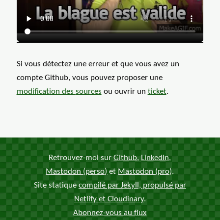
GIF: Le youtuber Sébastien Rassia
Si vous détectez une erreur et que vous avez un
compte Github, vous pouvez proposer une
modification des
sources
ou ouvrir un
ticket
.
Retrouvez-moi sur
Github
,
LinkedIn
,
Mastodon (perso)
et
Mastodon (pro)
.
Site statique
compilé par Jekyll, propulsé par
Netlify et Cloudinary
.
Abonnez-vous au flux