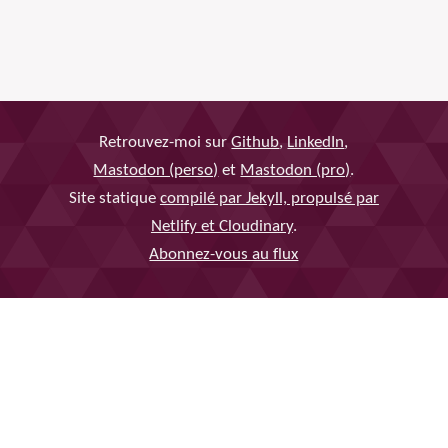
Retrouvez-moi sur
Github
,
LinkedIn
,
Mastodon (perso)
et
Mastodon (pro)
.
Site statique
compilé par Jekyll, propulsé par
Netlify et Cloudinary
.
Abonnez-vous au flux