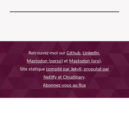
Retrouvez-moi sur
Github
,
LinkedIn
,
Mastodon (perso)
et
Mastodon (pro)
.
Site statique
compilé par Jekyll, propulsé par
Netlify et Cloudinary
.
Abonnez-vous au flux