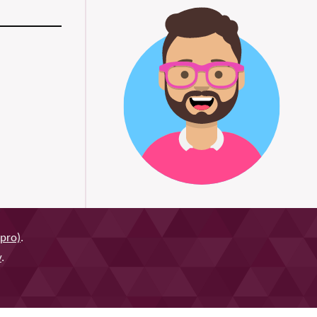
pro)
.
y
.