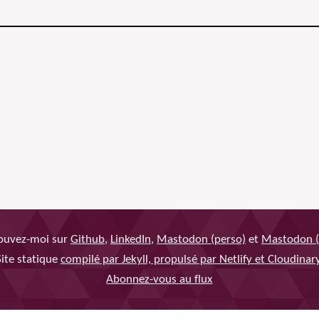
ouvez-moi sur
Github
,
LinkedIn
,
Mastodon (perso)
et
Mastodon (
Site statique
compilé par Jekyll, propulsé par Netlify et Cloudinar
Abonnez-vous au flux