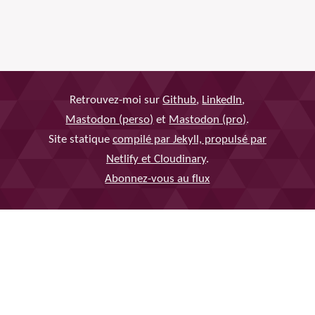
Retrouvez-moi sur
Github
,
LinkedIn
,
Mastodon (perso)
et
Mastodon (pro)
.
Site statique
compilé par Jekyll, propulsé par
Netlify et Cloudinary
.
Abonnez-vous au flux