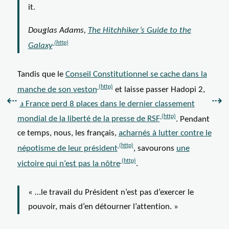
it.
Douglas Adams,
The Hitchhiker’s Guide to the
Galaxy
Tandis que le
Conseil Constitutionnel se cache dans la
manche de son veston
et laisse passer Hadopi 2,
Précédent :
Sui
⇠
⇢
la France perd 8 places dans le dernier classement
mondial de la liberté de la presse de RSF
. Pendant
ce temps, nous, les français,
acharnés à lutter contre le
népotisme de leur président
, savourons
une
victoire qui n’est pas la nôtre
.
« …le travail du Président n’est pas d’exercer le
pouvoir, mais d’en détourner l’attention. »