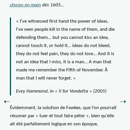
choses en main
dès 1605…
« I’ve witnessed first hand the power of ideas,
I’ve seen people kill in the name of them, and die
defending them… but you cannot kiss an idea,
cannot touch it, or hold it… ideas do not bleed,
they do not feel pain, they do not love… And it is
not an idea that I miss, it is a man… A man that
made me remember the Fifth of November. À
man that I will never forget. »
Evey Hammond, in « V for Vendetta » (2005)
Précédent :
Sui
⇠
⇢
Évidemment, la solution de Fawkes, que l’on pourrait
résumer par « tuer et tout faire péter », bien qu’elle
ait été parfaitement logique en son époque,