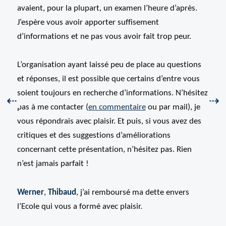
avaient, pour la plupart, un examen l’heure d’après.
J’espère vous avoir apporter suffisement
d’informations et ne pas vous avoir fait trop peur.
L’organisation ayant laissé peu de place au questions
et réponses, il est possible que certains d’entre vous
soient toujours en recherche d’informations. N’hésitez
Précédent :
Sui
⇠
⇢
pas à me contacter (
en commentaire
ou par mail), je
vous répondrais avec plaisir. Et puis, si vous avez des
critiques et des suggestions d’améliorations
concernant cette présentation, n’hésitez pas. Rien
n’est jamais parfait !
Werner
,
Thibaud
, j’ai remboursé ma dette envers
l’Ecole qui vous a formé avec plaisir.