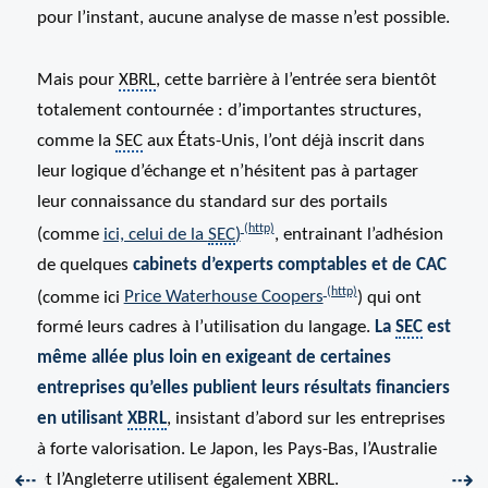
pour l’instant, aucune analyse de masse n’est possible.
Mais pour
XBRL
, cette barrière à l’entrée sera bientôt
totalement contournée : d’importantes structures,
comme la
SEC
aux États-Unis, l’ont déjà inscrit dans
leur logique d’échange et n’hésitent pas à partager
leur connaissance du standard sur des portails
(comme
ici, celui de la
SEC
)
, entrainant l’adhésion
de quelques
cabinets d’experts comptables et de CAC
(comme ici
Price Waterhouse Coopers
) qui ont
formé leurs cadres à l’utilisation du langage.
La
SEC
est
même allée plus loin en exigeant de certaines
entreprises qu’elles publient leurs résultats financiers
en utilisant
XBRL
, insistant d’abord sur les entreprises
à forte valorisation. Le Japon, les Pays-Bas, l’Australie
Précédent :
Sui
⇠
⇢
et l’Angleterre utilisent également
XBRL
.