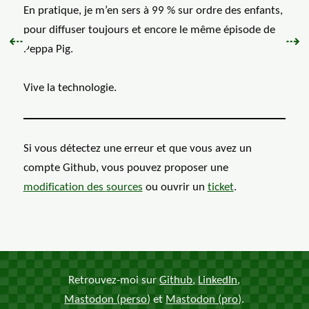
En pratique, je m’en sers à 99 % sur ordre des enfants,
pour diffuser toujours et encore le même épisode de
Précédent :
Sui
⇠
⇢
Peppa Pig.
Vive la technologie.
Si vous détectez une erreur et que vous avez un
compte Github, vous pouvez proposer une
modification des
sources
ou ouvrir un
ticket
.
Retrouvez-moi sur
Github
,
LinkedIn
,
Mastodon (perso)
et
Mastodon (pro)
.